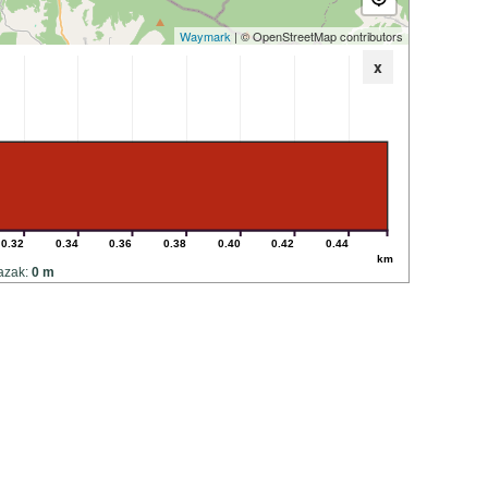
Waymark
| © OpenStreetMap contributors
x
0.32
0.34
0.36
0.38
0.40
0.42
0.44
km
azak:
0 m