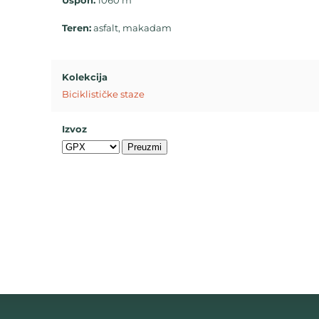
Uspon:
1060 m
Teren:
asfalt, makadam
Kolekcija
Biciklističke staze
Izvoz