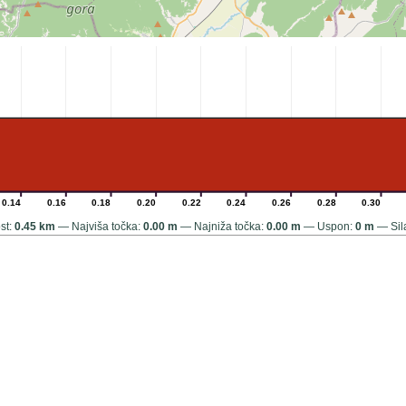
0.14
0.16
0.18
0.20
0.22
0.24
0.26
0.28
0.30
st:
0.45 km
Najviša točka:
0.00 m
Najniža točka:
0.00 m
Uspon:
0 m
Sil