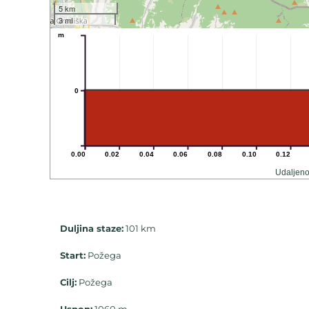
5 km
3 mi
m
0
0.00
0.02
0.04
0.06
0.08
0.10
0.12
Udaljeno
Duljina staze:
101 km
Start:
Požega
Cilj:
Požega