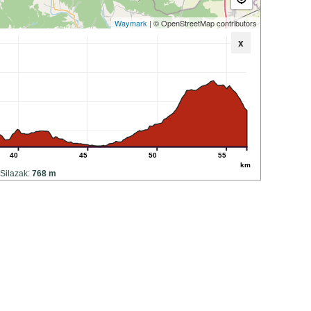
Waymark
| © OpenStreetMap contributors
x
40
45
50
55
km
Silazak:
768 m