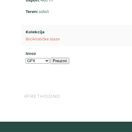
Uspon:
460 m
Teren:
asfalt
Kolekcija
Biciklističke staze
Izvoz
PRETHODNO