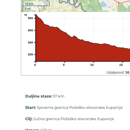
10 km
5 mi
m
500
400
300
200
0
5
10
15
Udaljenost:
56
Duljina staze:
57 km
Start:
Sjeverna granica Požeško-slavonske županije
Cilj:
Južna granica Požeško-slavonske županije