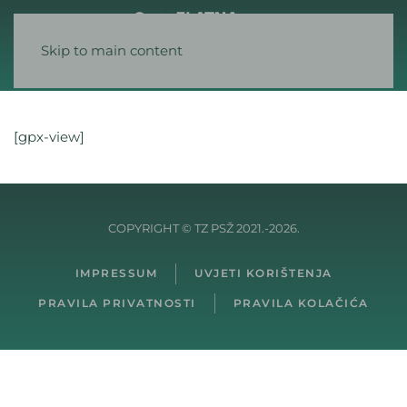
Skip to main content
[gpx-view]
COPYRIGHT © TZ PSŽ 2021.-2026.
IMPRESSUM
UVJETI KORIŠTENJA
PRAVILA PRIVATNOSTI
PRAVILA KOLAČIĆA